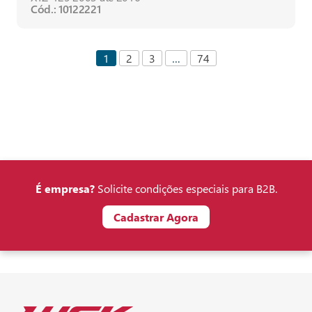
Cód.: 10122221
1
2
3
…
74
É empresa?
Solicite condições especiais para B2B.
Cadastrar Agora